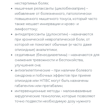
нестерпимых болях;
мышечные релаксанты (циклобензаприн) –
избавление от болезненного, патологически
повышенного мышечного тонуса, который часто
также мешает иннервации и крово- и
лимфооттоку;
антидепрессанты (дулоксетин) – назначаются
при хронической невропатической боли, от
которой не помогают обычные (и часто даже
опиоидные) анальгетики;
седативные (бензодиазепины) – назначаются для
снижения тревожности и беспокойства,
улучшения сна;
антиэпилептические – при наличии болевого
синдрома и побочных эффектов при приеме
опиоидов или НПВС могут быть назначены
габапентин или прегабалин;
интервенционные методы – малоинвазивные
хирургические технологии, которые позволяют
точно подвести необходимую дозу нужного